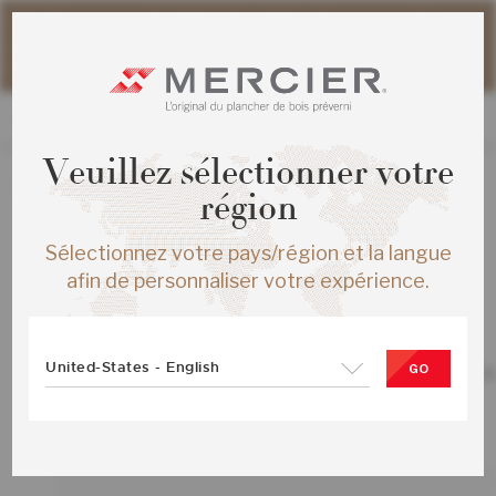
Veuillez noter que les délais d'expédition des commandes
web peuvent être légèrement prolongés pour la période
estivale.
Veuillez sélectionner votre
La création de nouvelles commandes est présentement
région
désactivée.
Sélectionnez votre pays/région et la langue
afin de personnaliser votre expérience.
TOUS LES PRODUITS
United-States - English
CHENE ROUGE HERRINGBONE ENG 
GO
SHADOW MAT
SKU :
ME-ROHB15-17M-SMP