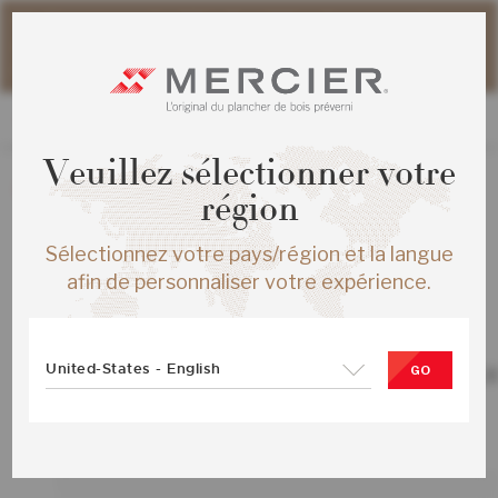
Veuillez noter que les délais d'expédition des commandes
web peuvent être légèrement prolongés pour la période
estivale.
Veuillez sélectionner votre
La création de nouvelles commandes est présentement
région
désactivée.
Sélectionnez votre pays/région et la langue
afin de personnaliser votre expérience.
TOUS LES PRODUITS
United-States - English
CHENE ROUGE DISTINCTION MAS ¾
GO
CREME BRULEE SATIN
SKU :
MS-RODS34-25S-SMP