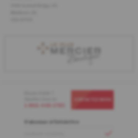
4390 Summit Bridge, #5
Middleton, DE
USA 19709
Besoin d'aide ?
Appelez-nous au
CONTACTEZ-NOUS
1-866-448-1785
S'abonner à l'infolettre
ADRESSE COURRIEL