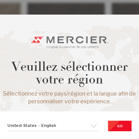
Veuillez sélectionner
votre région
Sélectionnez votre pays/région et la langue afin de
personnaliser votre expérience.
NG ½X5
ERABLE HERRINGBONE ENG ½X5 BRUN
ERABLE HER
MYSTIQUE MAT
MY
19
,
99
$
United-States - English
GO